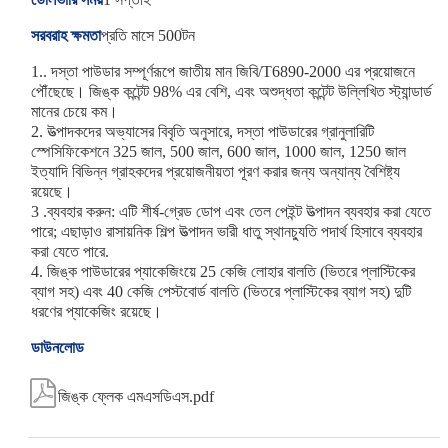
সরবরাহ ক্ষমতা
প্রতি মাসে 500টন
1.. দস্তা পাউডার সম্পূর্ণরূপে জাতীয় মান জিবি/T6890-2000 এর প্রয়োজনে
পৌঁছেছে। জিঙ্ক কন্টেন্ট 98% এর বেশি, এবং অশুদ্ধতা কন্টেন্ট উল্লিখিত স্ট্যান্ডার্ড
মানের চেয়ে কম।
2. উত্পাদকদের অভ্যাসের বিবৃতি অনুসারে, দস্তা পাউডারের গ্রানুলারিটি
স্পেসিফিকেশনে 325 জাল, 500 জাল, 600 জাল, 1000 জাল, 1250 জাল
ইত্যাদি বিভিন্ন গ্রাহকদের প্রয়োজনীয়তা পূরণ করার জন্য অন্যান্য বৈশিষ্ট্য
রয়েছে।
3 .ব্যবহার করুন: এটি শীর্ষ-গ্রেড ডোপ এবং তেল পেইন্ট উত্পাদন ব্যবহার করা যেতে
পারে; এছাড়াও রাসায়নিক শিল্প উত্পাদন ভারী ধাতু স্থানচ্যুতি পদার্থ হিসাবে ব্যবহার
করা যেতে পারে.
4. জিঙ্ক পাউডারের প্যাকেজিংয়ে 25 কেজি লোহার বালতি (ভিতরে প্লাস্টিকের
ব্যাগ সহ) এবং 40 কেজি পেস্টবোর্ড বালতি (ভিতরে প্লাস্টিকের ব্যাগ সহ) দুটি
ধরণের প্যাকেজিং রয়েছে।
ডাউনলোড

জিঙ্ক ফ্লেক এমএসডিএস.pdf