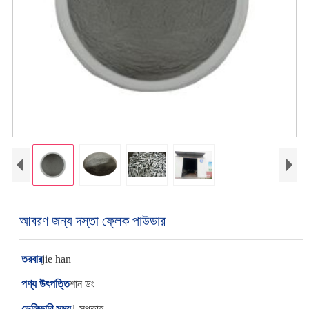
আবরণ জন্য দস্তা ফ্লেক পাউডার
তরবার
jie han
পণ্য উৎপত্তি
শান ডং
ডেলিভারি সময়
1 সপ্তাহ