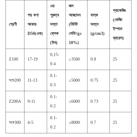
এর
জল
প্যাকেজিং
গড় কণা
পুরুত্ব
আচ্ছাদন
বাল্ক
(কেজি/
শ্রেণী
আকার
দস্তা
(মিনিট
ঘনত্ব
ইস্পাত
D50(এক)
ফ্লেক
সেমি
²
/g
±
(g/cm3)
ব্যারেল)
(উম)
10%)
0,15-
Z100
17-19
≥
35
00
0.8
25
0.4
0.1-
সঙ্গে
200
11-13
≥
5000
0.75
25
0.3
0.1-
Z200A
9-11
≥
6
000
0.73
25
0.2
0.1-
সঙ্গে
300
4-5
≥
8000
0.7
25
0.2