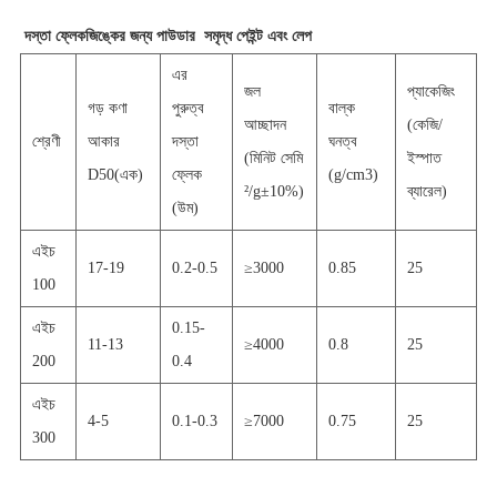
দস্তা
ফ্লেক
জিঙ্কের জন্য পাউডার
সমৃদ্ধ পেইন্ট এবং লেপ
এর
জল
প্যাকেজিং
গড় কণা
পুরুত্ব
বাল্ক
আচ্ছাদন
(কেজি/
শ্রেণী
আকার
দস্তা
ঘনত্ব
(মিনিট সেমি
ইস্পাত
D50(এক)
ফ্লেক
(
g/cm3)
²
/g
±
10%)
ব্যারেল)
(উম)
এইচ
17-19
0.2-0.5
≥
3000
0.85
25
100
এইচ
0.15-
11-13
≥
4000
0.8
25
200
0.4
এইচ
4-5
0.1-0.3
≥
7000
0.75
25
300