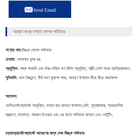

Send Email
আবরণ জন্য দস্তা ফ্লেক পাউডার
পণ্যের নাম:
জিঙ্ক ফ্লেক পাউডার
চেহারা:
লেমেলার ধূসর রঙ
প্রযুক্তি:
শুষ্ক পদ্ধতি এবং উচ্চ-শক্তি বল মিলিং প্রযুক্তি, মাল্টি-লেপা স্তর প্রক্রিয়াকরণ;
সুবিধাদি:
ভাল বিচ্ছুরণ, দীর্ঘ লবণ কুয়াশা সময়, আবরণ উপাদান ধীরে ধীরে অবক্ষেপন
আবেদন:
ডেসিওমেট/জ্যামেট প্রযুক্তি, দস্তা-ক্র আবরণ উপাদান,
বোট, যুদ্ধজাহাজ, স্বয়ংচালিত
যন্ত্রাংশ, যানবাহন, আয়রন টাওয়ার এবং এর মতো পাউডার আবরণ এবং পেইন্টিং;
চ
ড্যাক্রোমেট/জ্যামেট আবরণের জন্য লেক জিঙ্ক পাউডার