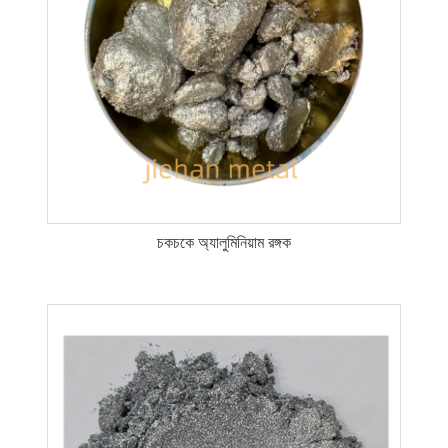
চকচকে অ্যালুমিনিয়াম রঙ্গক