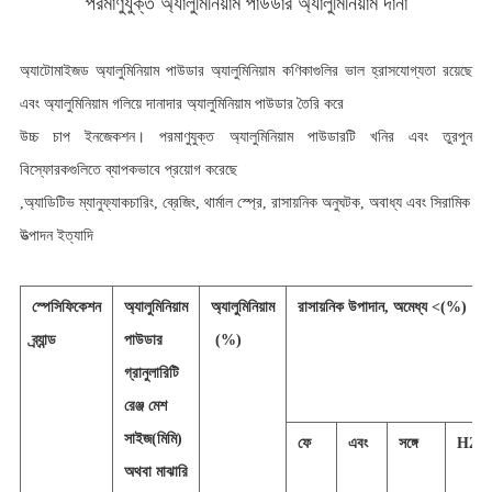
পরমাণুযুক্ত অ্যালুমিনিয়াম পাউডার অ্যালুমিনিয়াম দানা
অ্যাটোমাইজড অ্যালুমিনিয়াম পাউডার অ্যালুমিনিয়াম কণিকাগুলির ভাল হ্রাসযোগ্যতা রয়েছে
এবং অ্যালুমিনিয়াম গলিয়ে দানাদার অ্যালুমিনিয়াম পাউডার তৈরি করে
উচ্চ চাপ ইনজেকশন। পরমাণুযুক্ত অ্যালুমিনিয়াম পাউডারটি খনির এবং তুরপুন
বিস্ফোরকগুলিতে ব্যাপকভাবে প্রয়োগ করেছে
,অ্যাডিটিভ ম্যানুফ্যাকচারিং,
ব্রেজিং, থার্মাল স্প্রে, রাসায়নিক অনুঘটক, অবাধ্য এবং সিরামিক
উত্পাদন ইত্যাদি
স্পেসিফিকেশন
অ্যালুমিনিয়াম
অ্যালুমিনিয়াম
রাসায়নিক উপাদান, অমেধ্য <(%)
ব্র্যান্ড
পাউডার
(
%
)
গ্রানুলারিটি
রেঞ্জ মেশ
সাইজ(
মি
মি)
ফে
এবং
সঙ্গে
H2O
অথবা মাঝারি