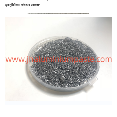
অ্যালুমিনিয়াম পাউডার ফোফো: