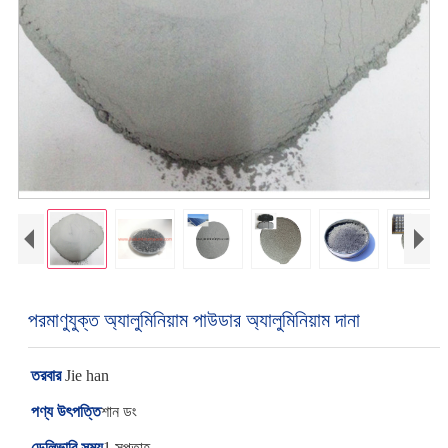
পরমাণুযুক্ত অ্যালুমিনিয়াম পাউডার অ্যালুমিনিয়াম দানা
তরবার
Jie han
পণ্য উৎপত্তি
শান ডং
ডেলিভারি সময়
1 সপ্তাহ