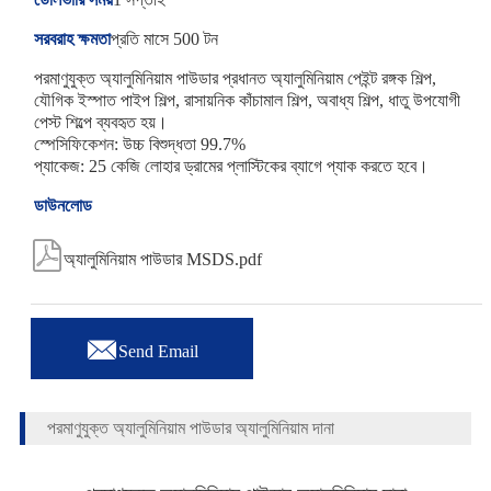
সরবরাহ ক্ষমতা
প্রতি মাসে 500 টন
পরমাণুযুক্ত অ্যালুমিনিয়াম পাউডার প্রধানত অ্যালুমিনিয়াম পেইন্ট রঙ্গক শিল্প,
যৌগিক ইস্পাত পাইপ শিল্প, রাসায়নিক কাঁচামাল শিল্প, অবাধ্য শিল্প, ধাতু উপযোগী
পেস্ট শিল্পে ব্যবহৃত হয়।
স্পেসিফিকেশন: উচ্চ বিশুদ্ধতা 99.7%
প্যাকেজ: 25 কেজি লোহার ড্রামের প্লাস্টিকের ব্যাগে প্যাক করতে হবে।
ডাউনলোড

অ্যালুমিনিয়াম পাউডার MSDS.pdf

Send Email
পরমাণুযুক্ত অ্যালুমিনিয়াম পাউডার অ্যালুমিনিয়াম দানা