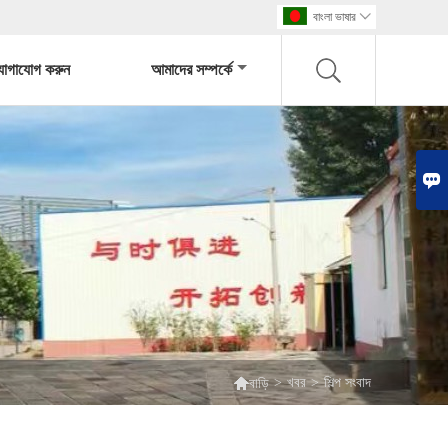
বাংলা ভাষার

যোগাযোগ করুন
আমাদের সম্পর্কে


>
খবর
>
শিল্প সংবাদ
বাড়ি