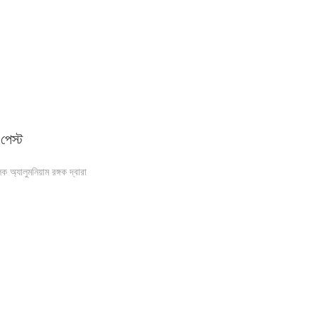
পেস্ট
অ্যালুমনিয়াম রঙ্গক দ্বারা