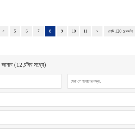
<
5
6
7
8
9
10
11
>
মোট 120 রেকর্ডস
 জানাব (12 ঘন্টার মধ্যে)